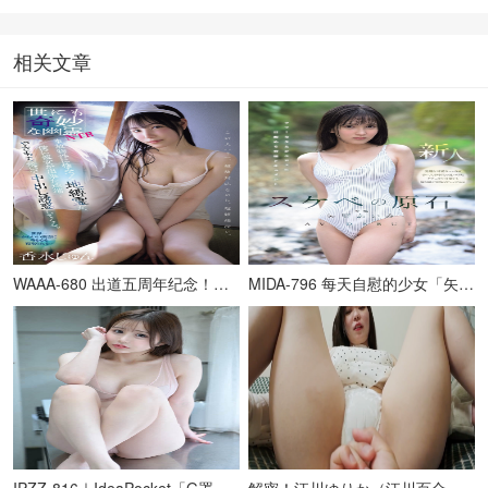
相关文章
WAAA-680 出道五周年纪念！香水じゅん（香水纯）走上街头寻找安慰，新作引发关注
MIDA-796 每天自慰的少女「矢野あいみ（矢野爱美）」出道爆发！情色原石挑战最敏感极限