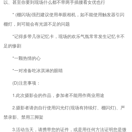
以、甚至你要到现场什么都不带两手插腰看女优也行
* (棚闪场)强烈建议使用单眼相机，如不能使用触发器引闪
棚灯，则可能会有光源不足的问题
*记得多带几张记忆卡，现场的欢乐气氛常常发生记忆卡不
足的惨剧
*一颗热情的心
*一对准备吃冰淇淋的眼睛
(D)注意事项：
1.此次摄影会的作品，参加者不能用作商业用途
2.摄影者请勿自行使用闪光灯(现场有持续灯、棚闪灯)、严
禁录影、禁用三脚架
3.活动当天，请携带您的证件，或是用任何方法证明您是缴