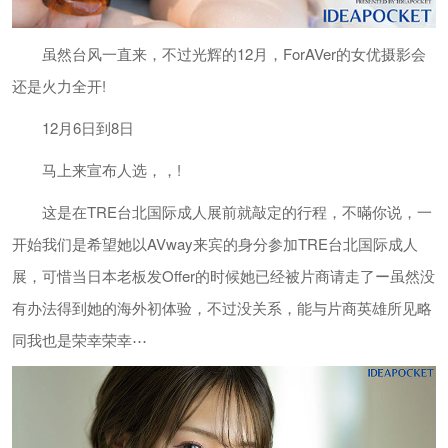
虽然台风一直来，不过光辉的12月，ForAVer的女优摄影会
还是火力全开!
12月6日到8日
马上来宣布人选，，!
这是在TRE台北国际成人展前就敲定的行程，不暪你说，一
开始我们是希望她以AVway来宾的身分参加TRE台北国际成人
展，可惜当日本老板发Offer的时候她已经被片商请走了ー虽然没
有办法得到她的海外初体验，不过没关系，能与片商英雄所见略
同我也是荣幸荣幸⋯