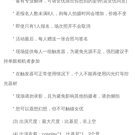
* 备有专业翻译，可请女优摆出你想拍的姿势(需女优同意)
* 若报名人数未满8人，则每人拍摄时间会增加，价格不变
* 即使只有1人报名，场次照开不会取消
* 活动最后，每人赠送一张合照与签名
* 现场提供每人一组触发器，为避免光源不足，强烈建议手
持单眼相机者参加
* 在触发器可正常使用情况下，个人不能再使用闪光灯等控
光器材
* 现场请勿录影，且为避免影响其他拍摄者，请勿侧拍
* 您可以遐想幻想，但不可触碰女优
(3) 出演尺度：最大尺度：比基尼，非上空
(4) 出演衣着：cosplay*1、比基尼*1，2个景