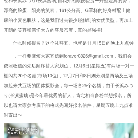
经和长浜みつり(长滨蜜璃)自我介绍顺便验货ー外型是真的赞，
漂亮的脸蛋、阳光的笑容，161公分高、G罩杯的好身材配上健
康的小麦色肌肤，这是我们过去很少碰触到的女优类型，再加上
开朗的笑容和亲切大方的客服态度，真的是强棒!
什么时候报名？这个礼拜五、也就是11月15日的晚上九点钟
，一样要麻烦大家寄信到
foraver0826@gmail.com
，我们会
依照收信的先后顺序替大家划位，12月6日(星期五)有两场一对一
棚闪共20个名额(每场10位)，12月7日和8日则分别是两场及三场
加起来共五场的团体摄影会，每一场各25个名额，由于长浜みつ
り(长滨蜜璃)是今年最优秀的新人，肯定相当多粉丝想报名，所
以也请大家参考底下的格式先写好报名信件，星期五晚上九点准
时寄出〜