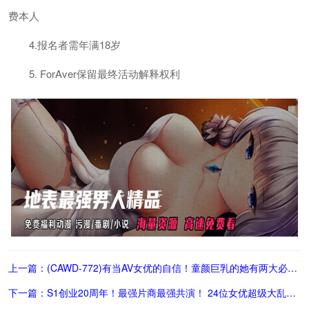
费本人
4.报名者需年满18岁
5. ForAver保留最终活动解释权利
上一篇：(CAWD-772)有当AV女优的自信！童颜巨乳的她有两大必杀技！
下一篇：S1创业20周年！最强片商最强共演！ 24位女优超级大乱交！