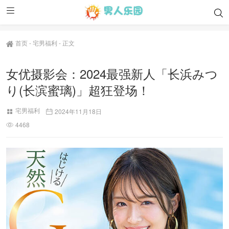
首页
-
宅男福利
-
正文
女优摄影会：2024最强新人「长浜みつ
り(长滨蜜璃)」超狂登场！
宅男福利
2024年11月18日
4468